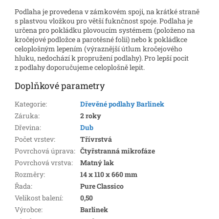
Podlaha je provedena v zámkovém spoji, na krátké straně
s plastvou vložkou pro větší fuknčnost spoje. Podlaha je
určena pro pokládku plovoucím systémem (položeno na
kročejové podložce a parotěsné folii) nebo k pokládkce
celoplošným lepením (výraznější útlum kročejového
hluku, nedochází k propružení podlahy). Pro lepší pocit
z podlahy doporučujeme celoplošně lepit.
Doplňkové parametry
Kategorie
:
Dřevěné podlahy Barlinek
Záruka
:
2 roky
Dřevina
:
Dub
Počet vrstev
:
Třívrstvá
Povrchová úprava
:
Čtyřstranná mikrofáze
Povrchová vrstva
:
Matný lak
Rozměry
:
14 x 110 x 660 mm
Řada
:
Pure Classico
Velikost balení
:
0,50
Výrobce
:
Barlinek