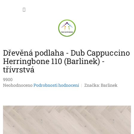
Přejít
NÁKU
na
obsah
KOŠÍK
Dřevěná podlaha - Dub Cappuccino
Herringbone 110 (Barlinek) -
třívrstvá
9900
Průměrné
Neohodnoceno
Podrobnosti hodnocení
Značka:
Barlinek
hodnocení
produktu
je
0,0
z
5
hvězdiček.