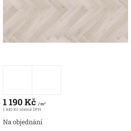
1 190 Kč
/ m²
1 440 Kč včetně DPH
Měrná
Na objednání
cena: