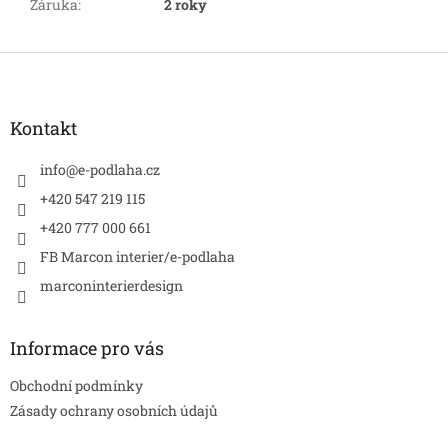
Záruka
:
2 roky
Z
á
p
a
Kontakt
t
í
info
@
e-podlaha.cz
+420 547 219 115
+420 777 000 661
FB Marcon interier/e-podlaha
marconinterierdesign
Informace pro vás
Obchodní podmínky
Zásady ochrany osobních údajů