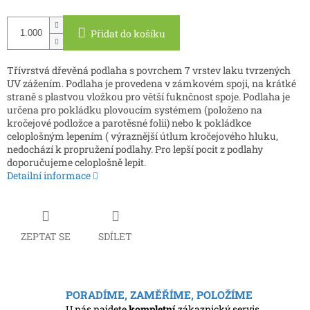
Přidat do košíku
Třívrstvá dřevěná podlaha s povrchem 7 vrstev laku tvrzených
UV zážením. Podlaha je provedena v zámkovém spoji, na krátké
straně s plastvou vložkou pro větší fuknčnost spoje. Podlaha je
určena pro pokládku plovoucím systémem (položeno na
kročejové podložce a parotěsné folii) nebo k pokládkce
celoplošným lepením ( výraznější útlum kročejového hluku,
nedochází k propružení podlahy. Pro lepší pocit z podlahy
doporučujeme celoplošně lepit.
Detailní informace
ZEPTAT SE
SDÍLET
PORADÍME, ZAMĚŘÍME, POLOŽÍME
U nás najdete
kompletní
zákaznický servis.