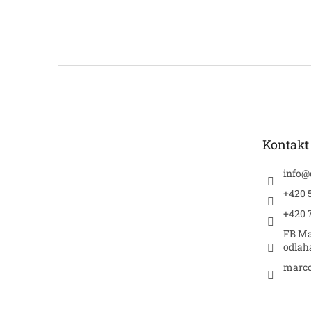
Z
á
p
a
t
Kontakt
í
info
@
+420 5
+420 
FB Ma
odlah
marco