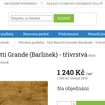
OBCHODNÍ PODMÍNKY
ZÁSADY OCHRANY OSOBNÍCH ÚDAJŮ
HLEDAT
é podlahy
Renovace parket
Příslušenství
Nenašli jst
rlinek
Dřevěná podlaha - Dub Biscotti Grande (Barlinek) - třívrs
ti Grande (Barlinek) - třívrstvá
9606
rlinek
1 240 Kč
/ m²
1 500 Kč včetně DPH
Měrná
Na objednání
cena: