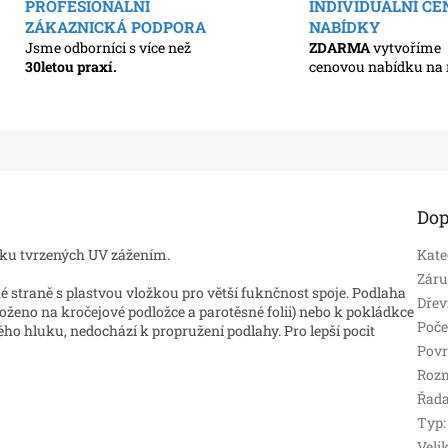
PROFESIONÁLNÍ
INDIVIDUÁLNÍ C
ZÁKAZNICKÁ PODPORA
NABÍDKY
Jsme odborníci s více než
ZDARMA
vytvoříme
30letou praxí.
cenovou nabídku na 
Dop
aku tvrzených UV zážením.
Kate
Zár
 straně s plastvou vložkou pro větší fuknčnost spoje. Podlaha
Dřev
ženo na kročejové podložce a parotěsné folii) nebo k pokládkce
Poče
ho hluku, nedochází k propružení podlahy. Pro lepší pocit
Povr
Roz
Řad
Typ
:
Veli