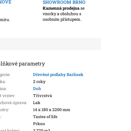
ENOVÉ
SHOWROOM BRNO
Kamenná prodejna
se
vzorky a obsluhou s
osobním přístupem.
míru.
lňkové parametry
gorie
:
Dřevěné podlahy Barlinek
uka
:
2 roky
ina
:
Dub
t vrstev
:
Třívrstvá
chová úprava
:
Lak
měry
:
14 x 180 x 2200 mm
a
:
Tastes of life
Prkno
kost balení
:
2,770 m2