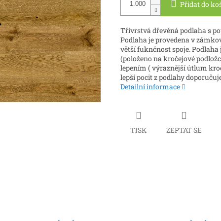
Přidat do ko
Třívrstvá dřevěná podlaha s p
Podlaha je provedena v zámkové
větší fuknčnost spoje. Podlah
(položeno na kročejové podložc
lepením ( výraznější útlum kro
lepší pocit z podlahy doporučuj
Detailní informace
TISK
ZEPTAT SE