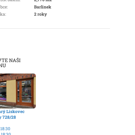
bce
:
Barlinek
uka
:
2 roky
VTE NAŠI
NU
arý Lískovec
y 728/28
 18:30
 18:30