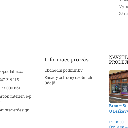
Výro
Zár
NAVŠTI
Informace pro vás
PRODEJ
Obchodní podmínky
e-podlaha.cz
Zásady ochrany osobních
47 219 115
údajů
777 000 661
rcon interier/e-p
a
Brno – St
ninterierdesign
U Leskav
PO: 8:30 –
ÚT: 8:30 –