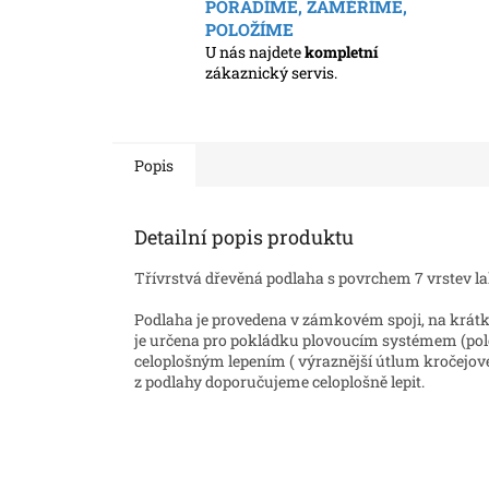
PORADÍME, ZAMĚŘÍME,
POLOŽÍME
U nás najdete
kompletní
zákaznický servis.
Popis
Detailní popis produktu
Třívrstvá dřevěná podlaha s povrchem 7 vrstev l
Podlaha je provedena v zámkovém spoji, na krátké
je určena pro pokládku plovoucím systémem (polo
celoplošným lepením ( výraznější útlum kročejové
z podlahy doporučujeme celoplošně lepit.