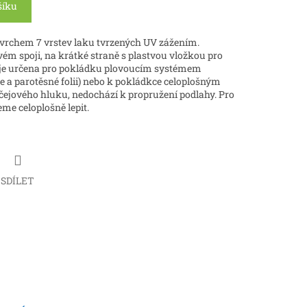
šíku
ovrchem 7 vrstev laku tvrzených UV zážením.
m spoji, na krátké straně s plastvou vložkou pro
a je určena pro pokládku plovoucím systémem
e a parotěsné folii) nebo k pokládkce celoplošným
čejového hluku, nedochází k propružení podlahy. Pro
eme celoplošně lepit.
SDÍLET