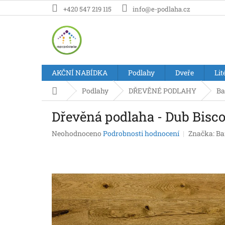
Přejít
+420 547 219 115
info@e-podlaha.cz
na
obsah
AKČNÍ NABÍDKA
Podlahy
Dveře
Lit
Domů
Podlahy
DŘEVĚNÉ PODLAHY
Ba
Dřevěná podlaha - Dub Biscot
Průměrné
Neohodnoceno
Podrobnosti hodnocení
Značka:
Ba
hodnocení
produktu
je
0,0
z
5
hvězdiček.