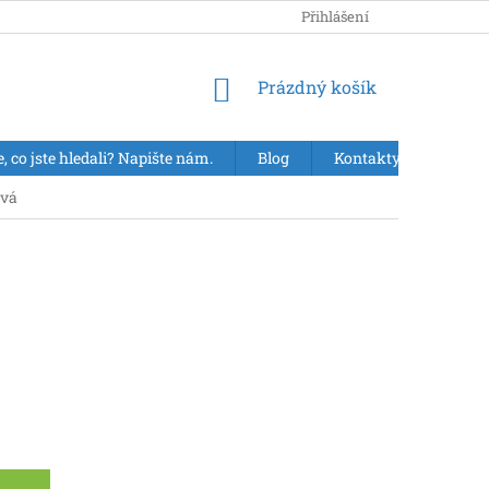
Přihlášení
NÁKUPNÍ
Prázdný košík
KOŠÍK
e, co jste hledali? Napište nám.
Blog
Kontakty
VÝPR
tvá