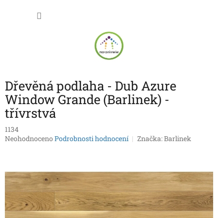
Přejít
NÁKU
na
obsah
KOŠÍK
Dřevěná podlaha - Dub Azure
Window Grande (Barlinek) -
třívrstvá
1134
Průměrné
Neohodnoceno
Podrobnosti hodnocení
Značka:
Barlinek
hodnocení
produktu
je
0,0
z
5
hvězdiček.