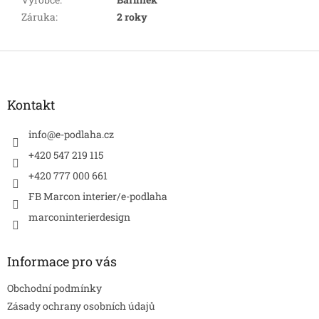
Záruka
:
2 roky
Z
á
p
a
Kontakt
t
í
info
@
e-podlaha.cz
+420 547 219 115
+420 777 000 661
FB Marcon interier/e-podlaha
marconinterierdesign
Informace pro vás
Obchodní podmínky
Zásady ochrany osobních údajů