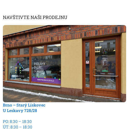
NAVŠTIVTE NAŠI PRODEJNU
Brno – Starý Lískovec
U Leskavy 728/28
PO: 8:30 – 18:30
ÚT: 8:30 – 18:30