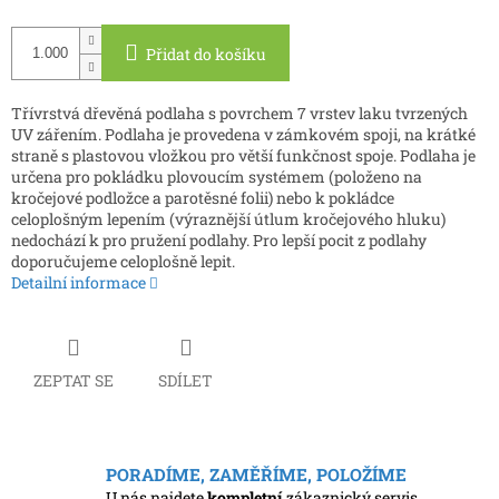
Přidat do košíku
Třívrstvá dřevěná podlaha s povrchem 7 vrstev laku tvrzených
UV zářením. Podlaha je provedena v zámkovém spoji, na krátké
straně s plastovou vložkou pro větší funkčnost spoje. Podlaha je
určena pro pokládku plovoucím systémem (položeno na
kročejové podložce a parotěsné folii) nebo k pokládce
celoplošným lepením (výraznější útlum kročejového hluku)
nedochází k pro pružení podlahy. Pro lepší pocit z podlahy
doporučujeme celoplošně lepit.
Detailní informace
ZEPTAT SE
SDÍLET
PORADÍME, ZAMĚŘÍME, POLOŽÍME
U nás najdete
kompletní
zákaznický servis.