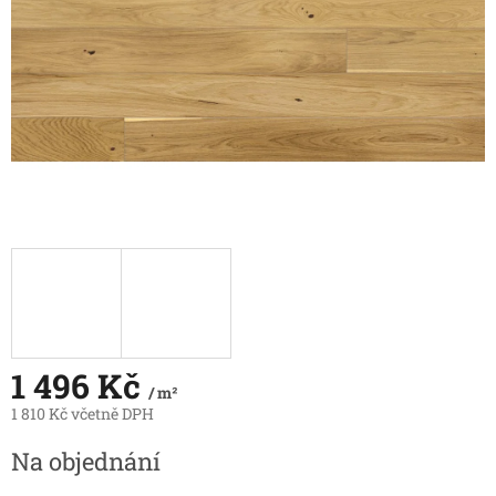
1 496 Kč
/ m²
1 810 Kč včetně DPH
Měrná
Na objednání
cena: