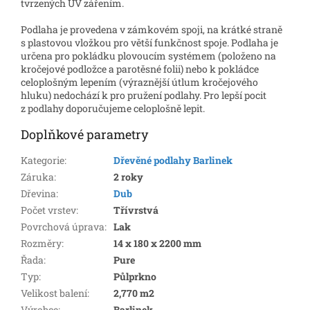
tvrzených UV zářením.
Podlaha je provedena v zámkovém spoji, na krátké straně
s plastovou vložkou pro větší funkčnost spoje. Podlaha je
určena pro pokládku plovoucím systémem (položeno na
kročejové podložce a parotěsné folii) nebo k pokládce
celoplošným lepením (výraznější útlum kročejového
hluku) nedochází k pro pružení podlahy. Pro lepší pocit
z podlahy doporučujeme celoplošně lepit.
Doplňkové parametry
Kategorie
:
Dřevěné podlahy Barlinek
Záruka
:
2 roky
Dřevina
:
Dub
Počet vrstev
:
Třívrstvá
Povrchová úprava
:
Lak
Rozměry
:
14 x 180 x 2200 mm
Řada
:
Pure
Typ
:
Půlprkno
Velikost balení
:
2,770 m2
Výrobce
:
Barlinek