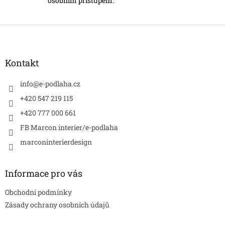
osobním přístupem.
Z
á
p
a
Kontakt
t
í
info
@
e-podlaha.cz
+420 547 219 115
+420 777 000 661
FB Marcon interier/e-podlaha
marconinterierdesign
Informace pro vás
Obchodní podmínky
Zásady ochrany osobních údajů