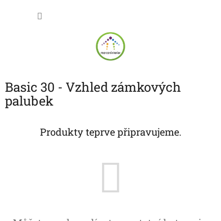
Přejít
NÁKU
na
obsah
KOŠÍK
Basic 30 - Vzhled zámkových
palubek
Produkty teprve připravujeme.