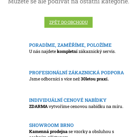
Můžete se ale podívat na ostatní kategorie.
ZPĚT DO OBCHODU
PORADÍME, ZAMĚŘÍME, POLOŽÍME
U nás najdete
kompletní
zákaznický servis.
PROFESIONÁLNÍ ZÁKAZNICKÁ PODPORA
Jsme odborníci s více než
30letou praxí.
INDIVIDUÁLNÍ CENOVÉ NABÍDKY
ZDARMA
vytvoříme cenovou nabídku na míru.
SHOWROOM BRNO
Kamenná prodejna
se vzorky a obsluhou s