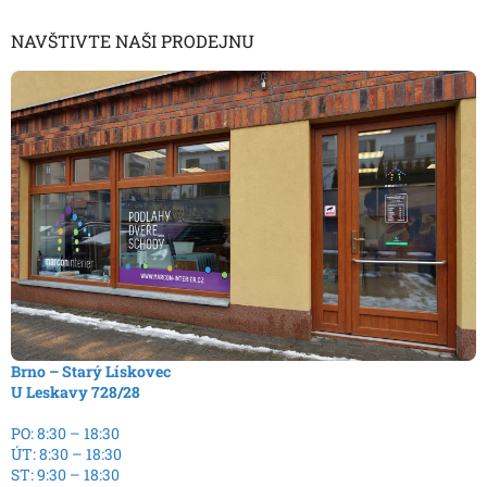
NAVŠTIVTE NAŠI PRODEJNU
Brno – Starý Lískovec
U Leskavy 728/28
PO: 8:30 – 18:30
ÚT: 8:30 – 18:30
ST: 9:30 – 18:30