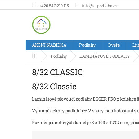
Přejít
+420 547 219 115
info@e-podlaha.cz
na
obsah
AKČNÍ NABÍDKA
Podlahy
Dveře
Lit
Domů
Podlahy
LAMINÁTOVÉ PODLAHY
8/32 CLASSIC
8/32 Classic
Laminátové plovoucí podlahy EGGER PRO z kolekce
8
Vybrané dekory podlah bez V spáry jsou k dostání 
Rozměr jednotlivých lamel je 8 x 193 x 1292 mm, přič
Ř