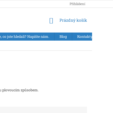
Přihlášení
NÁKUPNÍ
Prázdný košík
KOŠÍK
e, co jste hledali? Napište nám.
Blog
Kontakty
VÝPR
ku plovoucím způsobem.