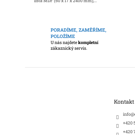
lišta MDF (60 x 17 x 2400 mm),...
PORADÍME, ZAMĚŘÍME,
POLOŽÍME
U nás najdete
kompletní
zákaznický servis.
Z
á
p
a
t
Kontakt
í
info
@
+420 5
+420 