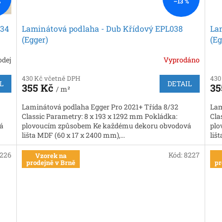
%
–13 %
034
Laminátová podlaha - Dub Křídový EPL038
La
(Egger)
(Eg
odej
Vyprodáno
430 Kč včetně DPH
430
L
DETAIL
355 Kč
35
/ m²
Laminátová podlaha Egger Pro 2021+ Třída 8/32
Lam
Classic Parametry: 8 x 193 x 1292 mm Pokládka:
Cla
á
plovoucím způsobem Ke každému dekoru obvodová
plo
lišta MDF (60 x 17 x 2400 mm),...
liš
226
Kód:
8227
Vzorek na
prodejně v Brně
pr