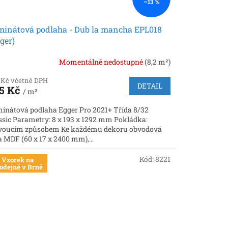
–13 %
minátová podlaha - Dub la mancha EPL018
ger)
Momentálně nedostupné
(8,2 m²)
 Kč včetně DPH
DETAIL
5 Kč
/ m²
inátová podlaha Egger Pro 2021+ Třída 8/32
ssic Parametry: 8 x 193 x 1292 mm Pokládka:
voucím způsobem Ke každému dekoru obvodová
ta MDF (60 x 17 x 2400 mm),...
Kód:
8221
Vzorek na
odejně v Brně