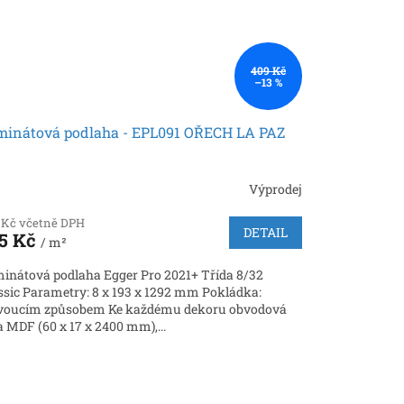
409 Kč
–13 %
minátová podlaha - EPL091 OŘECH LA PAZ
Výprodej
 Kč včetně DPH
DETAIL
5 Kč
/ m²
inátová podlaha Egger Pro 2021+ Třída 8/32
ssic Parametry: 8 x 193 x 1292 mm Pokládka:
voucím způsobem Ke každému dekoru obvodová
ta MDF (60 x 17 x 2400 mm),...