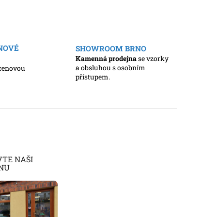
ENOVÉ
SHOWROOM BRNO
Kamenná prodejna
se vzorky
a obsluhou s osobním
cenovou
přístupem.
VTE NAŠI
NU