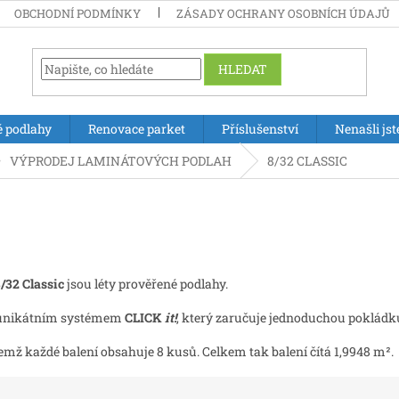
OBCHODNÍ PODMÍNKY
ZÁSADY OCHRANY OSOBNÍCH ÚDAJŮ
HLEDAT
é podlahy
Renovace parket
Příslušenství
Nenašli jst
VÝPRODEJ LAMINÁTOVÝCH PODLAH
8/32 CLASSIC
/32 Classic
jsou léty prověřené podlahy.
s unikátním systémem
CLICK
it!
, který zaručuje jednoduchou poklád
emž každé balení obsahuje 8 kusů. Celkem tak balení čítá 1,9948 m².