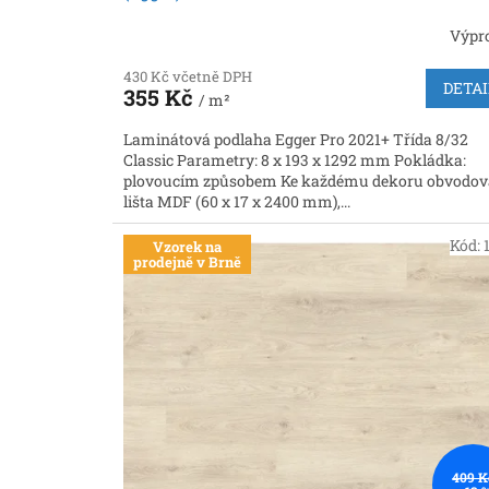
Výpr
430 Kč včetně DPH
DETAI
355 Kč
/ m²
Laminátová podlaha Egger Pro 2021+ Třída 8/32
Classic Parametry: 8 x 193 x 1292 mm Pokládka:
plovoucím způsobem Ke každému dekoru obvodov
lišta MDF (60 x 17 x 2400 mm),...
Kód:
Vzorek na
prodejně v Brně
409 K