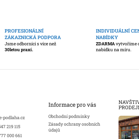
O
v
l
PROFESIONÁLNÍ
INDIVIDUÁLNÍ C
á
ZÁKAZNICKÁ PODPORA
NABÍDKY
d
a
Jsme odborníci s více než
ZDARMA
vytvoříme 
c
30letou praxí.
nabídku na míru.
í
p
r
v
k
y
v
ý
NAVŠTI
p
Informace pro vás
PRODEJ
i
s
Obchodní podmínky
e-podlaha.cz
u
Zásady ochrany osobních
47 219 115
údajů
777 000 661