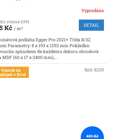
Vyprodáno
 Kč včetně DPH
DETAIL
5 Kč
/ m²
inátová podlaha Egger Pro 2021+ Třída 8/32
ssic Parametry: 8 x 193 x 1292 mm Pokládka:
voucím způsobem Ke každému dekoru obvodová
ta MDF (60 x 17 x 2400 mm),...
Kód:
8220
Vzorek na
odejně v Brně
409 Kč