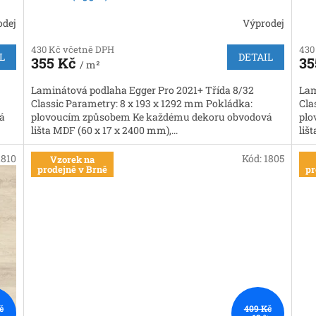
odej
Výprodej
430 Kč včetně DPH
430
L
DETAIL
355 Kč
35
/ m²
Laminátová podlaha Egger Pro 2021+ Třída 8/32
Lam
Classic Parametry: 8 x 193 x 1292 mm Pokládka:
Cla
á
plovoucím způsobem Ke každému dekoru obvodová
plo
lišta MDF (60 x 17 x 2400 mm),...
liš
1810
Kód:
1805
Vzorek na
prodejně v Brně
pr
č
409 Kč