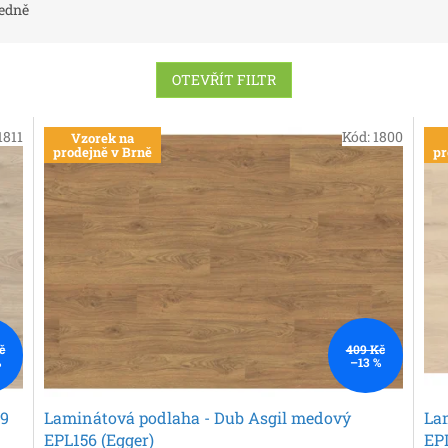
edně
OTEVŘÍT FILTR
1811
Kód:
1800
Vzorek na
prodejně v Brně
pr
č
409 Kč
%
–13 %
39
Laminátová podlaha - Dub Asgil medový
Lam
EPL156 (Egger)
EPL