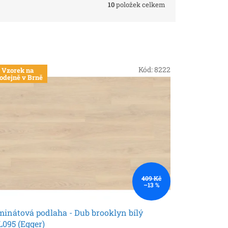
10
položek celkem
Kód:
8222
Vzorek na
odejně v Brně
409 Kč
–13 %
inátová podlaha - Dub brooklyn bílý
095 (Egger)