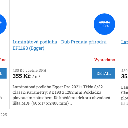
č
409 Kč
%
–13 %
Laminátová podlaha - Dub Predaia přírodní
La
EPL198 (Egger)
áno
Vyprodáno
430 Kč včetně DPH
430
L
DETAIL
355 Kč
35
/ m²
Laminátová podlaha Egger Pro 2021+ Třída 8/32
Lam
Classic Parametry: 8 x 193 x 1292 mm Pokládka:
Cla
á
plovoucím způsobem Ke každému dekoru obvodová
plo
lišta MDF (60 x 17 x 2400 mm),...
liš
8225